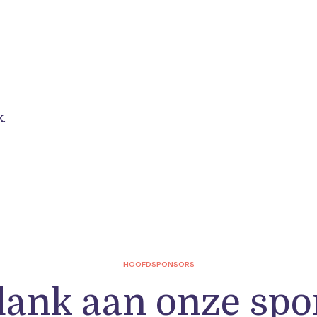
.
k
HOOFDSPONSORS
dank aan onze spo