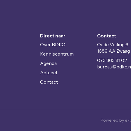
Direct naar
Contact
Over BDKO
Oude Veiling 6
1689 AA Zwaag
Kenniscentrum
073 363 81 02
Agenda
uaerub
@bdko.n
Actueel
Contact
Powered by e-C