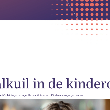
alkuil in de kinde
oot Opleidingsmanager Habeo+ & Adviseur Kinderopvangorganisaties