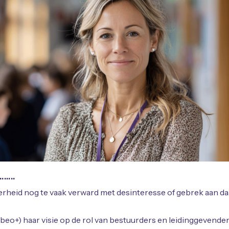
……..
id nog te vaak verward met desinteresse of gebrek aan daadkr
abeo+) haar visie op de rol van bestuurders en leidinggevende